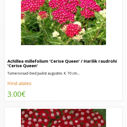
Achillea millefolium 'Cerise Queen' / Harilik raudrohi
'Cerise Queen'
Tumeroosad õied Juulist augustini. K. 70 cm...
Hind alates:
3.00€