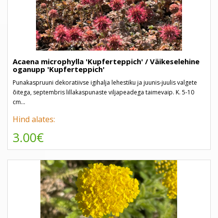
Acaena microphylla 'Kupferteppich' / Väikeselehine
oganupp 'Kupferteppich'
Punakaspruuni dekoratiivse igihalja lehestiku ja juunis-juulis valgete
õitega, septembris lillakaspunaste viljapeadega taimevaip. K. 5-10
cm...
Hind alates:
3.00€