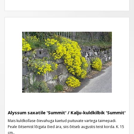
Alyssum saxatile 'Summit' / Kalju-kuldkilbik 'Summit'
Mais kuldkollase õievahuga kaetud puituvate vartega taimepadi.
Peale õitsemist lõigata õied ära, siis õitseb augustis teist korda. K. 15
cm..