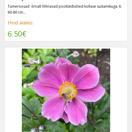
Tumeroosad ōrnalt lōhnavad pooltäidisōied kollase südamikuga. K.
60-80 cm...
Hind alates:
6.50€