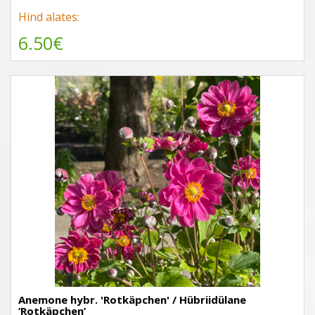
Hind alates:
6.50€
Anemone hybr. 'Rotkäpchen' / Hübriidülane
‘Rotkäpchen’