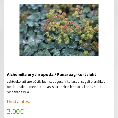
Alchemilla erythropoda / Punaraag-kortsleht
Lehtdekoratiivne püsik. Juunist augustini kollased, sageli oranžikad
õied punakate õievarte otsas, sinirohelise lehestiku kohal. Sobib
pinnakatjaks, a..
Hind alates:
3.00€