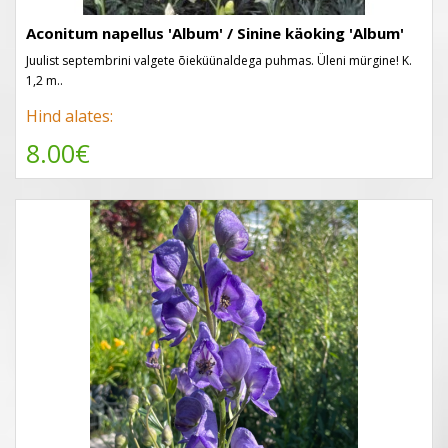
Aconitum napellus 'Album' / Sinine käoking 'Album'
Juulist septembrini valgete õieküünaldega puhmas. Üleni mürgine! K.
1,2 m..
Hind alates:
8.00€