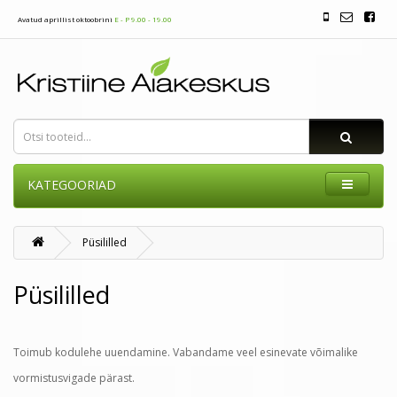
Avatud aprillist oktoobrini
E - P 9.00 - 19.00
KATEGOORIAD
Püsililled
Püsililled
Toimub kodulehe uuendamine. Vabandame veel esinevate võimalike
vormistusvigade pärast.