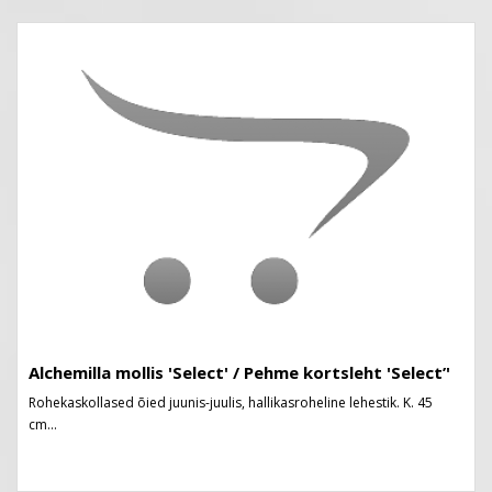
Alchemilla mollis 'Select' / Pehme kortsleht 'Select’'
Rohekaskollased õied juunis-juulis, hallikasroheline lehestik. K. 45
cm...