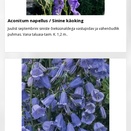
Aconitum napellus / Sinine käoking
Juulist septembrini siniste õieküünaldega vastupidav ja vähenõudlik
puhmas. Vana taluaia-taim. K. 1,2 m..