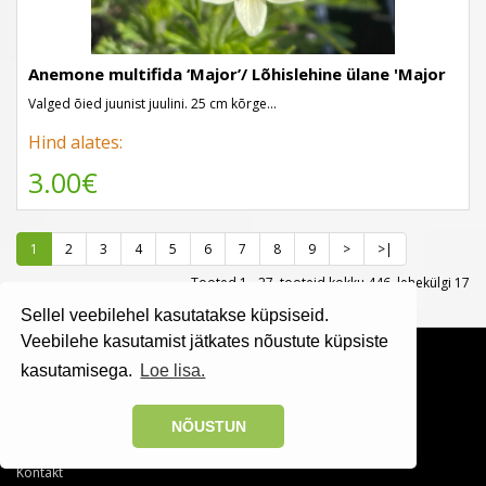
Anemone multifida ‘Major’/ Lõhislehine ülane 'Major
Valged õied juunist juulini. 25 cm kõrge...
Hind alates:
3.00€
1
2
3
4
5
6
7
8
9
>
>|
Tooted 1 - 27, tooteid kokku 446, lehekülgi 17
Sellel veebilehel kasutatakse küpsiseid.
Veebilehe kasutamist jätkates nõustute küpsiste
kasutamisega.
Loe lisa.
Lisainformatsioon:
Ettevõttest
NÕUSTUN
Otsing
Sisukaart
Kontakt