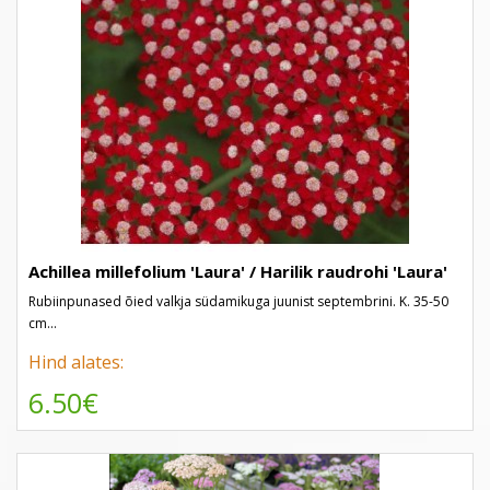
Achillea millefolium 'Laura' / Harilik raudrohi 'Laura'
Rubiinpunased õied valkja südamikuga juunist septembrini. K. 35-50
cm...
Hind alates:
6.50€