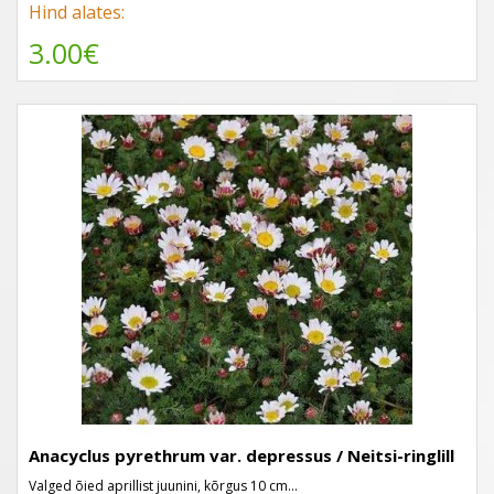
Hind alates:
3.00€
Anacyclus pyrethrum var. depressus / Neitsi-ringlill
Valged õied aprillist juunini, kõrgus 10 cm...