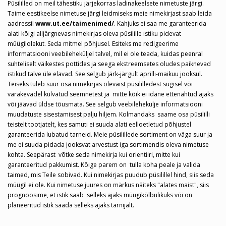
Püsililled on meil tähestiku järjekorras ladinakeelsete nimetuste järgi.
Taime eestikeelse nimetuse järgi leidmiseks meie nimekirjast saab leida
aadressil
www.ut.ee/taimenimed/
. Kahjuks ei saa me garanteerida
alati kõigi alljärgnevas nimekirjas oleva püsilille istiku pidevat
müügilolekut. Seda mitmel põhjusel. Esiteks me redigeerime
informatsiooni veebileheküljel talvel, mil ei ole teada, kuidas peenral
suhteliselt väikestes pottides ja seega ekstreemsetes oludes paiknevad
istikud talve üle elavad. See selgub järk-järgult aprilli-maikuu jooksul.
Teiseks tuleb suur osa nimekirjas olevaist püsililledest sügisel või
varakevadel külvatud seemnetest ja mitte kõik ei idane ettenähtud ajaks
või jäävad üldse tõusmata. See selgub veebilehekülje informatsiooni
muudatuste sisestamisest palju hiljem. Kolmandaks saame osa püsililli
teistelt tootjatelt, kes samuti ei suuda alati eelloetletud põhjustel
garanteerida lubatud tarneid. Meie püsilillede sortiment on väga suur ja
me ei suuda pidada jooksvat arvestust iga sortimendis oleva nimetuse
kohta. Seepärast võtke seda nimekirja kui orientiiri, mitte kui
garanteeritud pakkumist. Kõige parem on tulla koha peale ja valida
taimed, mis Teile sobivad. Kui nimekirjas puudub püsilillel hind, siis seda
müügil ei ole. Kui nimetuse juures on märkus näiteks "alates maist", siis
prognoosime, et istik saab selleks ajaks müügikõlbulikuks või on
planeeritud istik saada selleks ajaks tarnijalt.