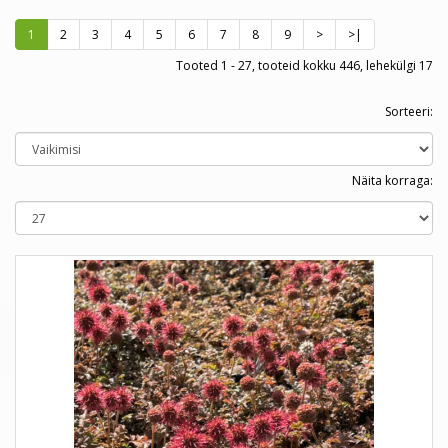
1
2
3
4
5
6
7
8
9
>
>|
Tooted 1 - 27, tooteid kokku 446, lehekülgi 17
Sorteeri:
Näita korraga: