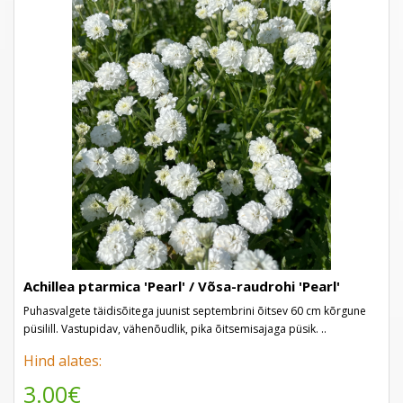
Achillea ptarmica 'Pearl' / Võsa-raudrohi 'Pearl'
Puhasvalgete täidisõitega juunist septembrini õitsev 60 cm kõrgune
püsilill. Vastupidav, vähenõudlik, pika õitsemisajaga püsik. ..
Hind alates:
3.00€