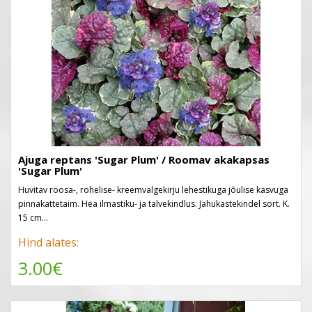
Ajuga reptans 'Sugar Plum' / Roomav akakapsas
'Sugar Plum'
Huvitav roosa-, rohelise- kreemvalgekirju lehestikuga jõulise kasvuga
pinnakattetaim. Hea ilmastiku- ja talvekindlus. Jahukastekindel sort. K.
15 cm...
Hind alates:
3.00€