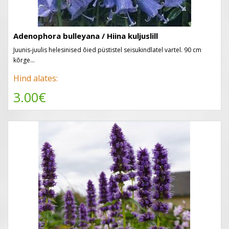
Adenophora bulleyana / Hiina kuljuslill
Juunis-juulis helesinised õied püstistel seisukindlatel vartel. 90 cm
kõrge...
Hind alates:
3.00€