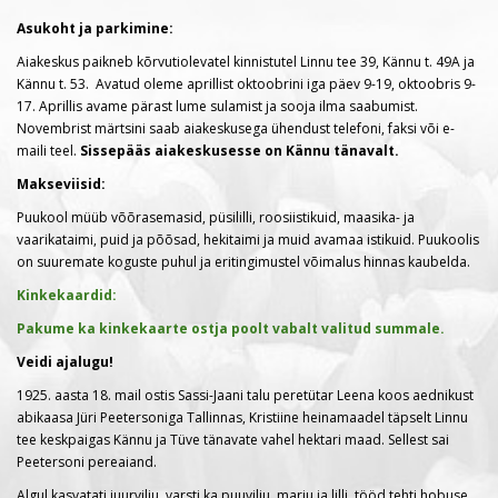
Asukoht ja parkimine:
Aiakeskus paikneb kõrvutiolevatel kinnistutel Linnu tee 39, Kännu t. 49A ja
Kännu t. 53. Avatud oleme aprillist oktoobrini iga päev 9-19, oktoobris 9-
17. Aprillis avame pärast lume sulamist ja sooja ilma saabumist.
Novembrist märtsini saab aiakeskusega ühendust telefoni, faksi või e-
maili teel.
Sissepääs aiakeskusesse on Kännu tänavalt.
Makseviisid:
Puukool müüb võõrasemasid, püsililli, roosiistikuid, maasika- ja
vaarikataimi, puid ja põõsad, hekitaimi ja muid avamaa istikuid. Puukoolis
on suuremate koguste puhul ja eritingimustel võimalus hinnas kaubelda.
Kinkekaardid:
Pakume ka kinkekaarte ostja poolt vabalt valitud summale.
Veidi ajalugu!
1925. aasta 18. mail ostis Sassi-Jaani talu peretütar Leena koos aednikust
abikaasa Jüri Peetersoniga Tallinnas, Kristiine heinamaadel täpselt Linnu
tee keskpaigas Kännu ja Tüve tänavate vahel hektari maad. Sellest sai
Peetersoni pereaiand.
Algul kasvatati juurvilju, varsti ka puuvilju, marju ja lilli, tööd tehti hobuse