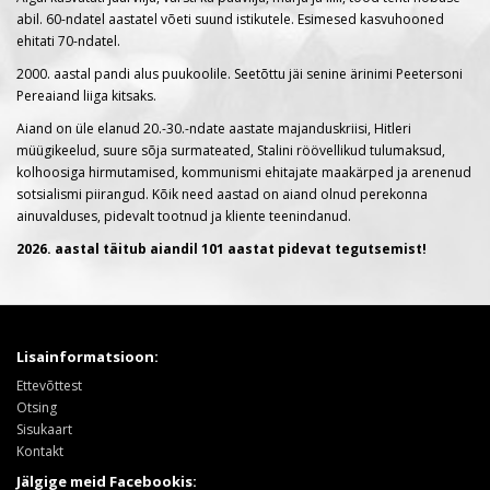
abil. 60-ndatel aastatel võeti suund istikutele. Esimesed kasvuhooned
ehitati 70-ndatel.
2000. aastal pandi alus puukoolile. Seetõttu jäi senine ärinimi Peetersoni
Pereaiand liiga kitsaks.
Aiand on üle elanud 20.-30.-ndate aastate majanduskriisi, Hitleri
müügikeelud, suure sõja surmateated, Stalini röövellikud tulumaksud,
kolhoosiga hirmutamised, kommunismi ehitajate maakärped ja arenenud
sotsialismi piirangud. Kõik need aastad on aiand olnud perekonna
ainuvalduses, pidevalt tootnud ja kliente teenindanud.
2026. aastal täitub aiandil 101 aastat pidevat tegutsemist!
Lisainformatsioon:
Ettevõttest
Otsing
Sisukaart
Kontakt
Jälgige meid Facebookis: