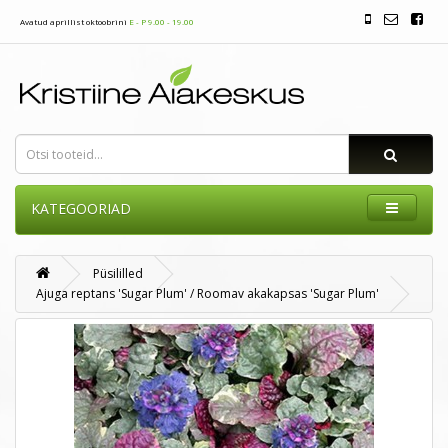
Avatud aprillist oktoobrini
E - P 9.00 - 19.00
KATEGOORIAD
Püsililled
Ajuga reptans 'Sugar Plum' / Roomav akakapsas 'Sugar Plum'