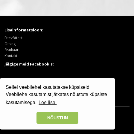
Lisainformatsioon:
Ettevõttest
Otsing
Sisukaart
Kontakt
Jälgige meid Facebookis:
Tooted:
Sellel veebilehel kasutatakse küpsiseid.
Puukool
Sooduspakkumised
Veebilehe kasutamist jätkates nõustute küpsiste
kasutamisega.
Loe lisa.
Osaühing Kristiine Puukool © 2025 | +372 506 7799
NÕUSTUN