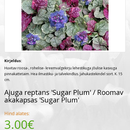
Kirjeldus:
Huvitav roosa-, rohelise- kreemvalgekirju lehestikuga jõulise kasvuga
pinnakattetaim. Hea ilmastiku- ja talvekindlus. Jahukastekindel sort. K. 15
cm.
Ajuga reptans 'Sugar Plum' / Roomav
akakapsas 'Sugar Plum'
Hind alates:
3.00€