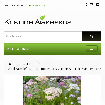
Avatud aprillist oktoobrini
E - P 9.00 - 19.00
KATEGOORIAD
Püsililled
Achillea millefolium 'Summer Pastels' / Harilik raudrohi 'Summer Pastels'