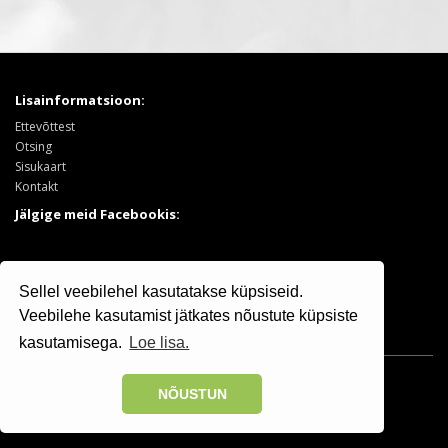
Lisainformatsioon:
Ettevõttest
Otsing
Sisukaart
Kontakt
Jälgige meid Facebookis:
Tooted:
Sellel veebilehel kasutatakse küpsiseid.
Puukool
Sooduspakkumised
Veebilehe kasutamist jätkates nõustute küpsiste
kasutamisega.
Loe lisa.
Osaühing Kristiine Puukool © 2025 | +372 506 7799
NÕUSTUN