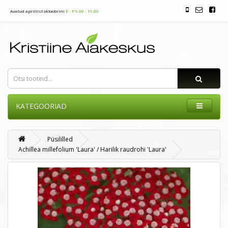
Avatud aprillist oktoobrini
E - P 9.00 - 19.00
KATEGOORIAD
Püsililled
Achillea millefolium 'Laura' / Harilik raudrohi 'Laura'