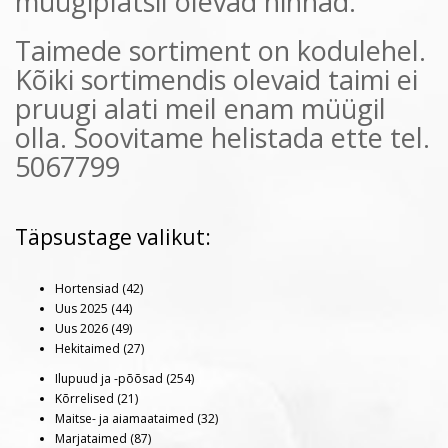
müügiplatsil olevad hinnad.
Taimede sortiment on kodulehel.
Kõiki sortimendis olevaid taimi ei
pruugi alati meil enam müügil
olla. Soovitame helistada ette tel.
5067799
Täpsustage valikut:
Hortensiad (42)
Uus 2025 (44)
Uus 2026 (49)
Hekitaimed (27)
Ilupuud ja -põõsad (254)
Kõrrelised (21)
Maitse- ja aiamaataimed (32)
Marjataimed (87)