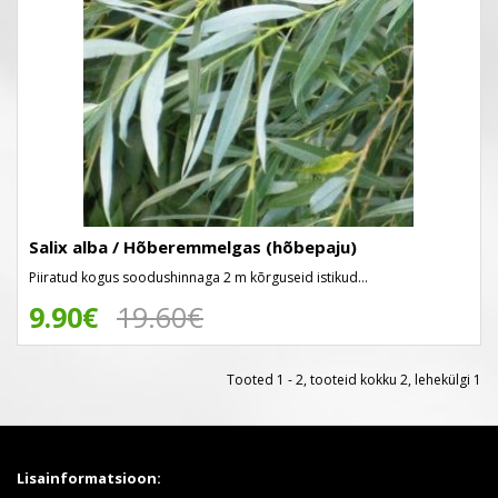
Salix alba / Hõberemmelgas (hõbepaju)
Piiratud kogus soodushinnaga 2 m kõrguseid istikud...
9.90€
19.60€
Tooted 1 - 2, tooteid kokku 2, lehekülgi 1
Lisainformatsioon: