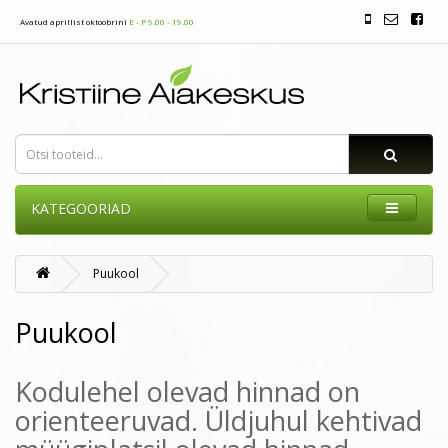
Avatud aprillist oktoobrini
E - P 9.00 - 19.00
KATEGOORIAD
Puukool
Puukool
Kodulehel olevad hinnad on
orienteeruvad. Üldjuhul kehtivad