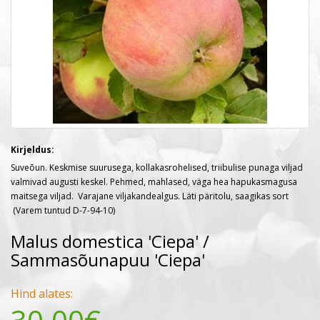
Kirjeldus:
Suveõun. Keskmise suurusega, kollakasrohelised, triibulise punaga viljad
valmivad augusti keskel. Pehmed, mahlased, väga hea hapukasmagusa
maitsega viljad. Varajane viljakandealgus. Läti päritolu, saagikas sort
(Varem tuntud D-7-94-10)
Malus domestica 'Ciepa' /
Sammasõunapuu 'Ciepa'
Hind alates: