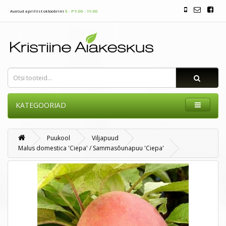
Avatud aprillist oktoobrini
E - P 9.00 - 19.00
KATEGOORIAD
Puukool
Viljapuud
Malus domestica 'Ciepa' / Sammasõunapuu 'Ciepa'