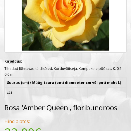
Kirjeldus:
Tihedad lõhnavad täidisõied. Korduvõitseja. Kompaktne põõsas. K. 0,5-
0,6 m
Suurus (cm) / Müügitaara (poti diameeter cm või poti maht L)
/4 L
Rosa 'Amber Queen', floribundroos
Hind alates: