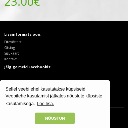
23.00€
Lisainformatsioon:
Ettevõttest
Otsing
Sisukaart
Kontakt
Jälgige meid Facebookis:
Tooted:
Sellel veebilehel kasutatakse küpsiseid.
Puukool
Sooduspakkumised
Veebilehe kasutamist jätkates nõustute küpsiste
kasutamisega.
Loe lisa.
Osaühing Kristiine Puukool © 2025 | +372 506 7799
NÕUSTUN