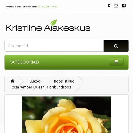
Avatud aprillist oktoobrini
E - P 9.00 - 19.00
KATEGOORIAD
Puukool
Roosiistikud
Rosa 'Amber Queen', floribundroos