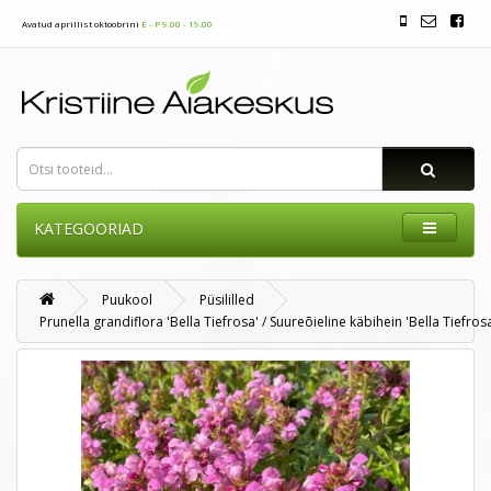
Avatud aprillist oktoobrini
E - P 9.00 - 19.00
KATEGOORIAD
Puukool
Püsililled
Prunella grandiflora 'Bella Tiefrosa' / Suureõieline käbihein 'Bella Tiefros