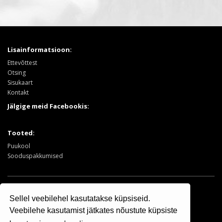
Lisainformatsioon:
Ettevõttest
Otsing
Sisukaart
Kontakt
Jälgige meid Facebookis:
Tooted:
Puukool
Sooduspakkumised
Osaühing Kristiine Puukool © 2025 | +372 506 7799
Sellel veebilehel kasutatakse küpsiseid.
Veebilehe kasutamist jätkates nõustute küpsiste