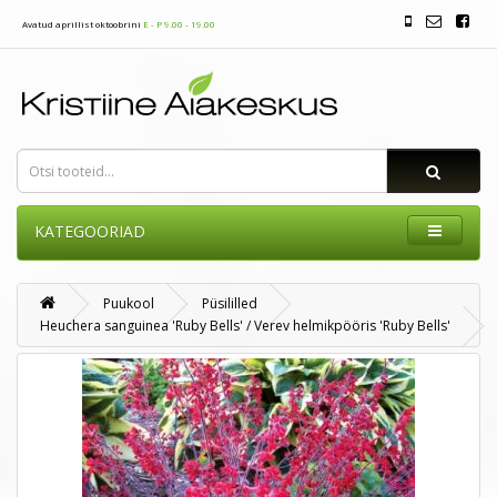
Avatud aprillist oktoobrini
E - P 9.00 - 19.00
KATEGOORIAD
Puukool
Püsililled
Heuchera sanguinea 'Ruby Bells' / Verev helmikpööris 'Ruby Bells'