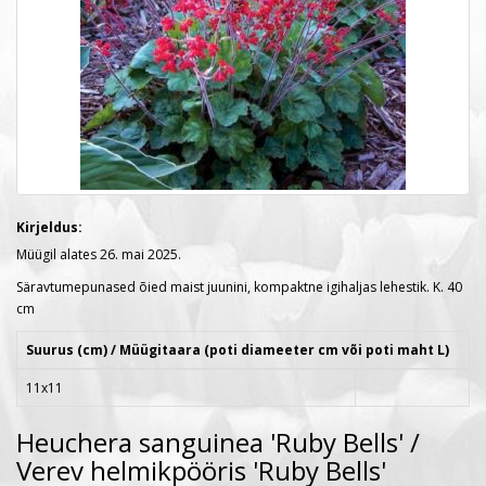
Kirjeldus:
Müügil alates 26. mai 2025.
Säravtumepunased õied maist juunini, kompaktne igihaljas lehestik. K. 40
cm
Suurus (cm) / Müügitaara (poti diameeter cm või poti maht L)
11x11
Heuchera sanguinea 'Ruby Bells' /
Verev helmikpööris 'Ruby Bells'