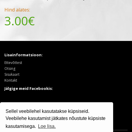
Hind alates:
3.00€
Lisainformatsioon:
Ettevõttest
Otsing
Sisukaart
Kontakt
Jälgige meid Facebookis:
Tooted:
Sellel veebilehel kasutatakse küpsiseid.
Puukool
Sooduspakkumised
Veebilehe kasutamist jätkates nõustute küpsiste
kasutamisega.
Loe lisa.