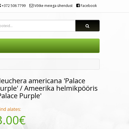
+372 506 7799
Võtke meiega ühendust
Facebook
euchera americana 'Palace
urple' / Ameerika helmikpööris
Palace Purple'
ind alates:
3.00€