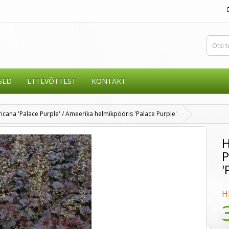
SED
ETTEVÕTTEST
KONTAKT
cana 'Palace Purple' / Ameerika helmikpööris 'Palace Purple'
H
P
'
H