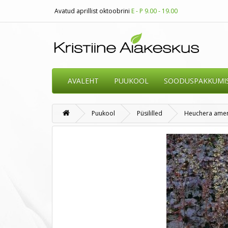
Avatud aprillist oktoobrini
E - P 9.00 - 19.00
AVALEHT
PUUKOOL
SOODUSPAKKUMI
Puukool
Püsililled
Heuchera ameri