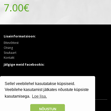
7.00€
Lisainformatsioon:
Ettevõttest
Otsing
Sisukaart
Kontakt
Jälgige meid Facebookis:
Tooted:
Sellel veebilehel kasutatakse küpsiseid.
Puukool
Sooduspakkumised
Veebilehe kasutamist jätkates nõustute küpsiste
kasutamisega.
Loe lisa.
Osaühing Kristiine Puukool © 2025 | +372 506 7799
NÕUSTUN