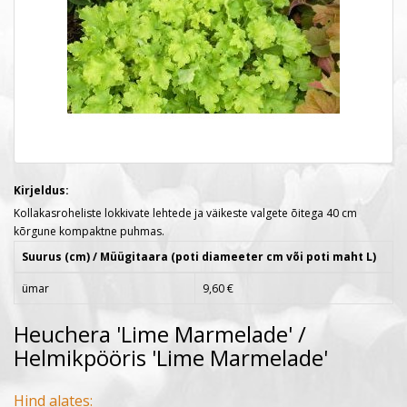
Kirjeldus:
Kollakasroheliste lokkivate lehtede ja väikeste valgete õitega 40 cm
kõrgune kompaktne puhmas.
Suurus (cm) / Müügitaara (poti diameeter cm või poti maht L)
ümar
9,60 €
Heuchera 'Lime Marmelade' /
Helmikpööris 'Lime Marmelade'
Hind alates: