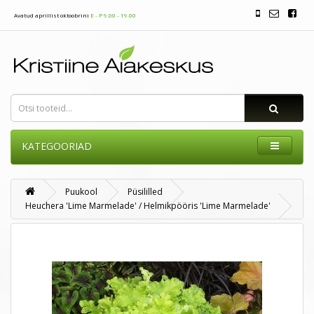
Avatud aprillist oktoobrini
E - P 9.00 - 19.00
KATEGOORIAD
Puukool
Püsililled
Heuchera 'Lime Marmelade' / Helmikpööris 'Lime Marmelade'