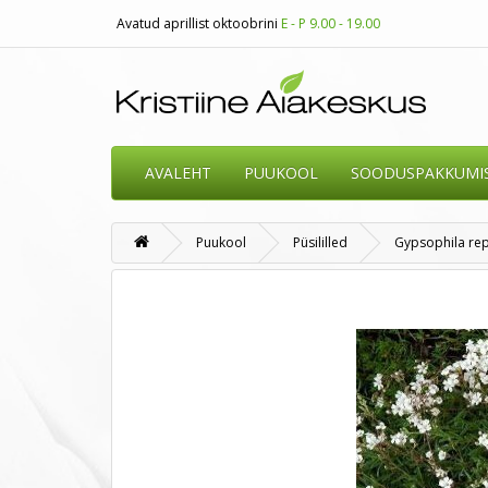
Avatud aprillist oktoobrini
E - P 9.00 - 19.00
AVALEHT
PUUKOOL
SOODUSPAKKUMI
Puukool
Püsililled
Gypsophila repe