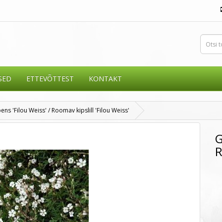
SED
ETTEVÕTTEST
KONTAKT
ns 'Filou Weiss' / Roomav kipslill 'Filou Weiss'
G
R