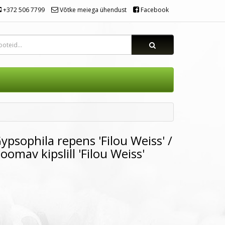
+372 506 7799
Võtke meiega ühendust
Facebook
ypsophila repens 'Filou Weiss' /
oomav kipslill 'Filou Weiss'