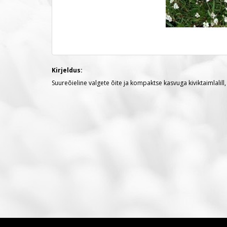
Kirjeldus:
Suureõieline valgete õite ja kompaktse kasvuga kiviktaimlalill