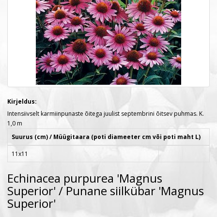
Kirjeldus:
Intensiivselt karmiinpunaste õitega juulist septembrini õitsev puhmas. K.
1,0 m
Suurus (cm) / Müügitaara (poti diameeter cm või poti maht L)
11x11
Echinacea purpurea 'Magnus
Superior' / Punane siilkübar 'Magnus
Superior'