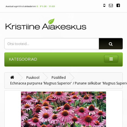
Avatud aprillist oktoobrini
E - P 9.00 - 19.00
KATEGOORIAD
Puukool
Püsililled
Echinacea purpurea 'Magnus Superior' / Punane siilkübar 'Magnus Superi