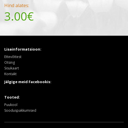
Hind alates:
3.00€
Lisainformatsioon:
Ettevõttest
Otsing
Sisukaart
Kontakt
Jälgige meid Facebookis:
Tooted:
Puukool
Sooduspakkumised