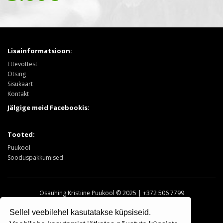
Lisainformatsioon:
Ettevõttest
Otsing
Sisukaart
Kontakt
Jälgige meid Facebookis:
Tooted:
Puukool
Sooduspakkumised
Osaühing Kristiine Puukool © 2025 | +372 506 7799
Sellel veebilehel kasutatakse küpsiseid.