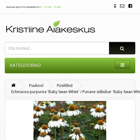
Avatud aprillist oktoobrini
E - P 9.00 - 19.00
KATEGOORIAD
Puukool
Püsililled
Echinacea purpurea 'Baby Swan White' / Punane siilkübar 'Baby Swan Whi