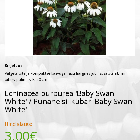
Kirjeldus:
Valgete õite ja kompaktse kasvuga hästi hargnev juunist septembrini
õitsev puhmas. K. 50 cm
Echinacea purpurea 'Baby Swan
White' / Punane siilkübar 'Baby Swan
White'
Hind alates:
3.00€