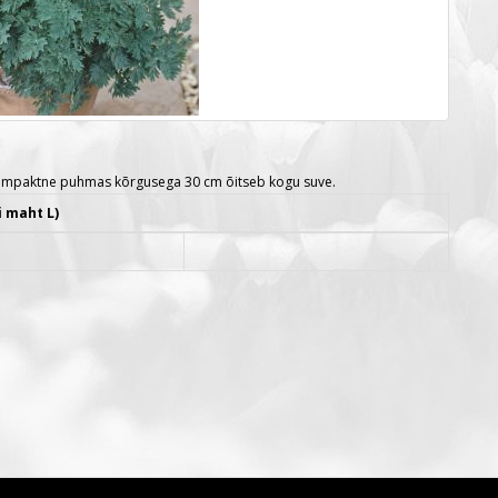
a kompaktne puhmas kõrgusega 30 cm õitseb kogu suve.
i maht L)