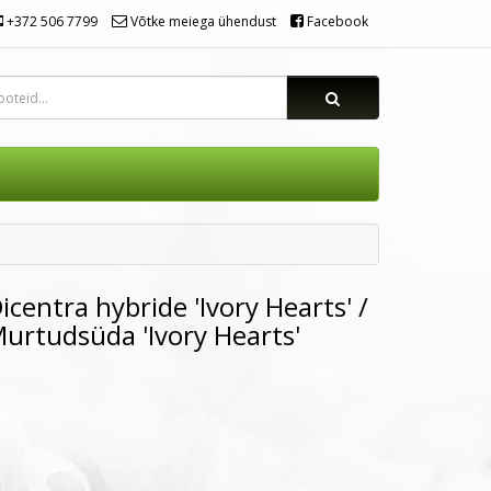
+372 506 7799
Võtke meiega ühendust
Facebook
icentra hybride 'Ivory Hearts' /
urtudsüda 'Ivory Hearts'