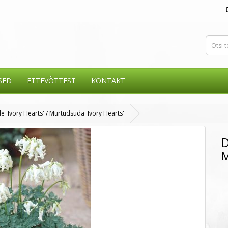
SED
ETTEVÕTTEST
KONTAKT
e 'Ivory Hearts' / Murtudsüda 'Ivory Hearts'
D
M