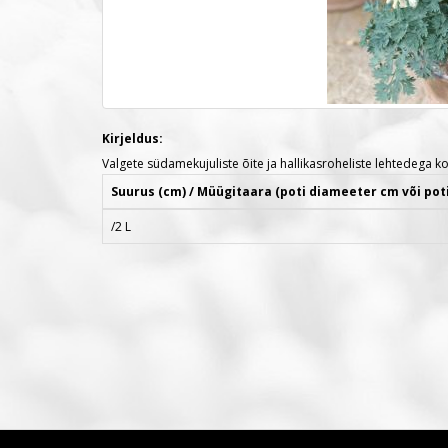
Kirjeldus:
Valgete südamekujuliste õite ja hallikasroheliste lehtedeg
Suurus (cm) / Müügitaara (poti diameeter cm või pot
/2 L