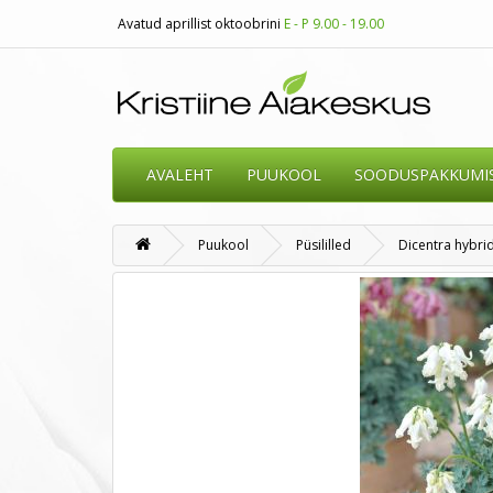
Avatud aprillist oktoobrini
E - P 9.00 - 19.00
AVALEHT
PUUKOOL
SOODUSPAKKUMI
Puukool
Püsililled
Dicentra hybrid