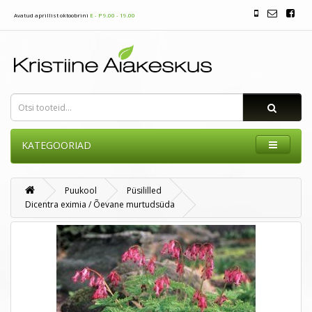
Avatud aprillist oktoobrini
E - P 9.00 - 19.00
KATEGOORIAD
Puukool
Püsililled
Dicentra eximia / Õevane murtudsüda