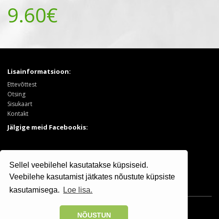
9.60€
Lisainformatsioon:
Ettevõttest
Otsing
Sisukaart
Kontakt
Jälgige meid Facebookis:
Tooted:
Sellel veebilehel kasutatakse küpsiseid.
Puukool
Sooduspakkumised
Veebilehe kasutamist jätkates nõustute küpsiste
kasutamisega.
Loe lisa.
Osaühing Kristiine Puukool © 2025 | +372 506 7799
NÕUSTUN