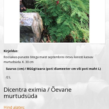
Kirjeldus:
Roosakas-punaste õitega maist septembrini õitsev kiiresti kasvav
murtudsüda. K. 30 cm
Suurus (cm) / Müügitaara (poti diameeter cm või poti maht L)
/2 L
Dicentra eximia / Õevane
murtudsüda
Hind alates: