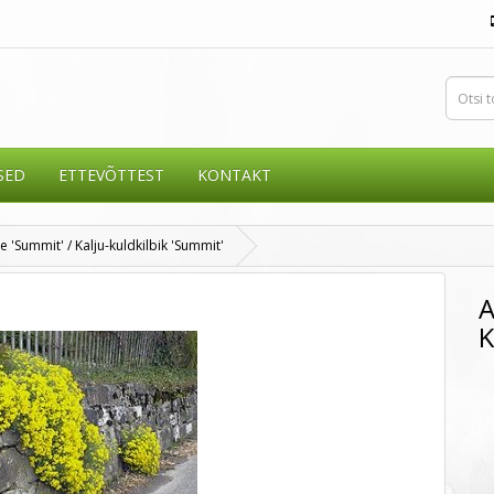
SED
ETTEVÕTTEST
KONTAKT
e 'Summit' / Kalju-kuldkilbik 'Summit'
A
K