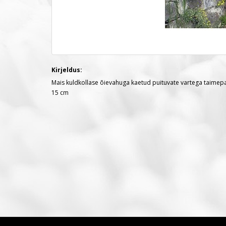
Kirjeldus:
Mais kuldkollase õievahuga kaetud puituvate vartega taimepadi.
15 cm