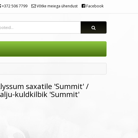
+372 506 7799
Võtke meiega ühendust
Facebook
lyssum saxatile 'Summit' /
alju-kuldkilbik 'Summit'