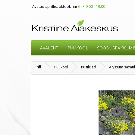
Avatud aprillist oktoobrini
E - P 9.00 - 19.00
AVALEHT
PUUKOOL
SOODUSPAKKUMI
Puukool
Püsililled
Alyssum saxatil