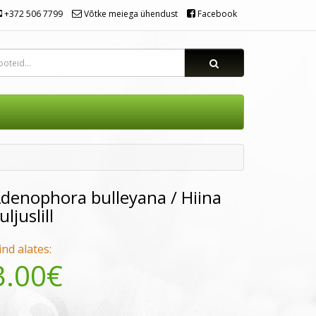
+372 506 7799
Võtke meiega ühendust
Facebook
denophora bulleyana / Hiina
uljuslill
ind alates:
3.00€