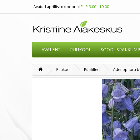
Avatud aprillist oktoobrini
E - P 9.00 - 19.00
AVALEHT
PUUKOOL
SOODUSPAKKUMI
Puukool
Püsililled
Adenophora bull