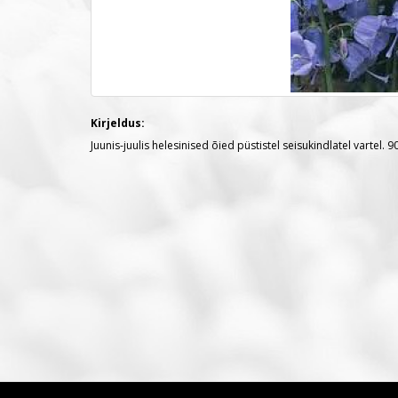
Kirjeldus:
Juunis-juulis helesinised õied püstistel seisukindlatel vartel. 