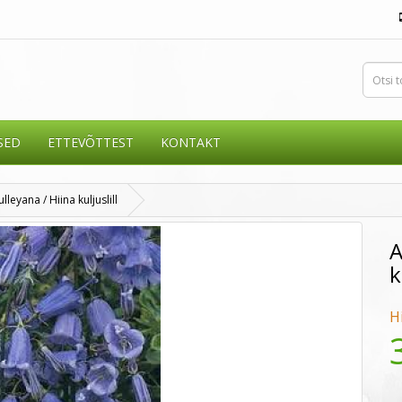
SED
ETTEVÕTTEST
KONTAKT
eyana / Hiina kuljuslill
A
k
H