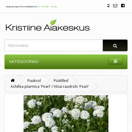
Avatud aprillist oktoobrini
E - P 9.00 - 19.00
KATEGOORIAD
Puukool
Püsililled
Achillea ptarmica 'Pearl' / Võsa-raudrohi 'Pearl'