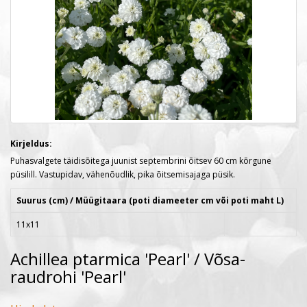
Kirjeldus:
Puhasvalgete täidisõitega juunist septembrini õitsev 60 cm kõrgune
püsilill. Vastupidav, vähenõudlik, pika õitsemisajaga püsik.
Suurus (cm) / Müügitaara (poti diameeter cm või poti maht L)
11x11
Achillea ptarmica 'Pearl' / Võsa-
raudrohi 'Pearl'