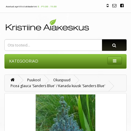
Avatud aprillist oktoobrini
E - P 9.00 - 19.00
KATEGOORIAD
Puukool
Okaspuud
Picea glauca 'Sanders Blue' / Kanada kuusk 'Sanders Blue'