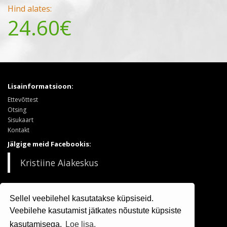
Hind alates:
24.60€
Lisainformatsioon:
Ettevõttest
Otsing
Sisukaart
Kontakt
Jälgige meid Facebookis:
Kristiine Aiakeskus
Tooted:
Sellel veebilehel kasutatakse küpsiseid.
Puukool
Sooduspakkumised
Veebilehe kasutamist jätkates nõustute küpsiste
kasutamisega.
Loe lisa.