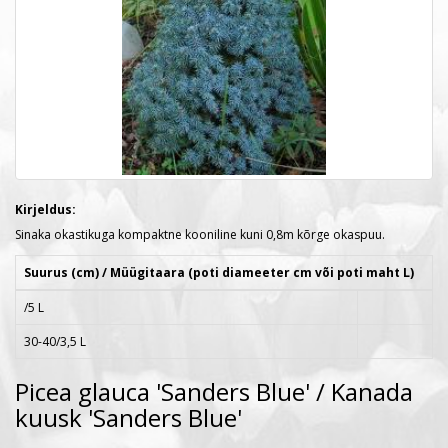
Kirjeldus:
Sinaka okastikuga kompaktne kooniline kuni 0,8m kõrge okaspuu.
Suurus (cm) / Müügitaara (poti diameeter cm või poti maht L)
/5 L
30-40/3,5 L
Picea glauca 'Sanders Blue' / Kanada
kuusk 'Sanders Blue'