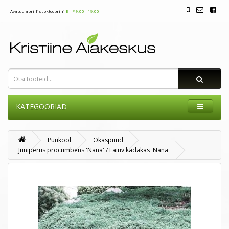
Avatud aprillist oktoobrini
E - P 9.00 - 19.00
KATEGOORIAD
Puukool
Okaspuud
Juniperus procumbens 'Nana' / Laiuv kadakas 'Nana'