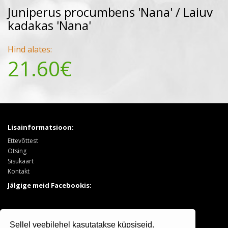
Juniperus procumbens 'Nana' / Laiuv
kadakas 'Nana'
Hind alates:
21.60€
Lisainformatsioon:
Ettevõttest
Otsing
Sisukaart
Kontakt
Jälgige meid Facebookis:
Tooted:
Sellel veebilehel kasutatakse küpsiseid.
Puukool