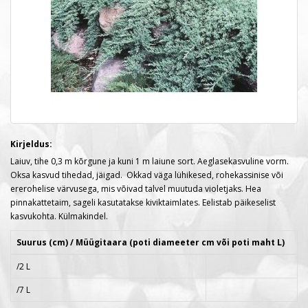
Kirjeldus:
Laiuv, tihe 0,3 m kõrgune ja kuni 1 m laiune sort. Aeglasekasvuline vorm.
Oksa kasvud tihedad, jäigad. Okkad väga lühikesed, rohekassinise või
ererohelise värvusega, mis võivad talvel muutuda violetjaks. Hea
pinnakattetaim, sageli kasutatakse kiviktaimlates. Eelistab päikeselist
kasvukohta. Külmakindel.
Suurus (cm) / Müügitaara (poti diameeter cm või poti maht L)
/2 L
/7 L