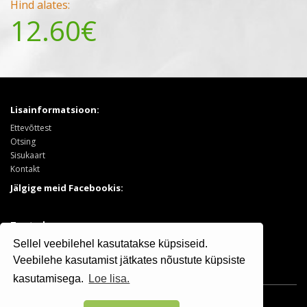
Hind alates:
12.60€
Lisainformatsioon:
Ettevõttest
Otsing
Sisukaart
Kontakt
Jälgige meid Facebookis:
Tooted:
Puukool
Sellel veebilehel kasutatakse küpsiseid.
Sooduspakkumised
Veebilehe kasutamist jätkates nõustute küpsiste
kasutamisega.
Loe lisa.
Osaühing Kristiine Puukool © 2025 | +372 506 7799