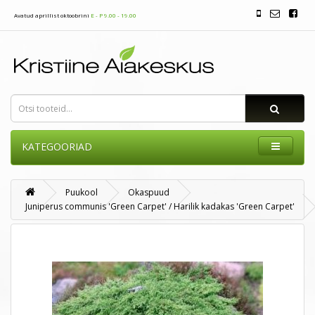
Avatud aprillist oktoobrini
E - P 9.00 - 19.00
KATEGOORIAD
Puukool
Okaspuud
Juniperus communis 'Green Carpet' / Harilik kadakas 'Green Carpet'