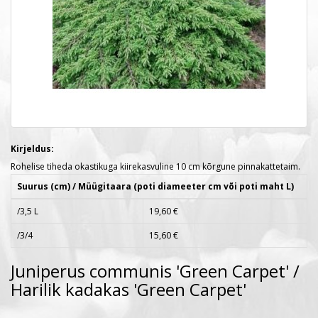
Kirjeldus:
Rohelise tiheda okastikuga kiirekasvuline 10 cm kõrgune pinnakattetaim.
Suurus (cm) / Müügitaara (poti diameeter cm või poti maht L)
/3,5 L
19,60 €
/3/4
15,60 €
Juniperus communis 'Green Carpet' /
Harilik kadakas 'Green Carpet'