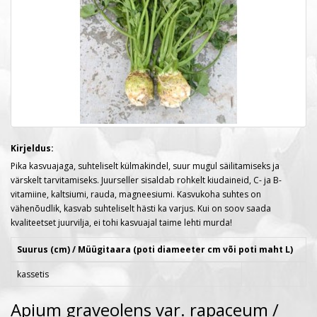
Kirjeldus:
Pika kasvuajaga, suhteliselt külmakindel, suur mugul säilitamiseks ja
värskelt tarvitamiseks. Juurseller sisaldab rohkelt kiudaineid, C- ja B-
vitamiine, kaltsiumi, rauda, magneesiumi. Kasvukoha suhtes on
vähenõudlik, kasvab suhteliselt hästi ka varjus. Kui on soov saada
kvaliteetset juurvilja, ei tohi kasvuajal taime lehti murda!
Suurus (cm) / Müügitaara (poti diameeter cm või poti maht L)
kassetis
Apium graveolens var. rapaceum /