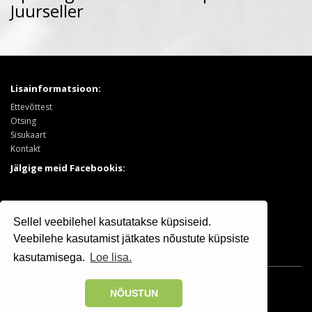
Juurseller
Lisainformatsioon:
Ettevõttest
Otsing
Sisukaart
Kontakt
Jälgige meid Facebookis:
Tooted:
Sellel veebilehel kasutatakse küpsiseid.
Puukool
Sooduspakkumised
Veebilehe kasutamist jätkates nõustute küpsiste
kasutamisega.
Loe lisa.
Osaühing Kristiine Puukool © 2025 | +372 506 7799
NÕUSTUN