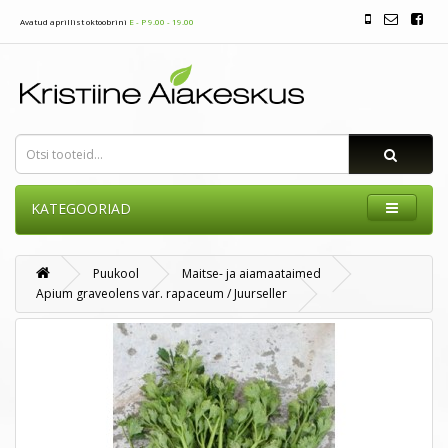
Avatud aprillist oktoobrini
E - P 9.00 - 19.00
KATEGOORIAD
Puukool
Maitse- ja aiamaataimed
Apium graveolens var. rapaceum / Juurseller