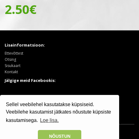
2.50€
Lisainformatsioon:
Ettevõttest
Otsing
Sisukaart
Kontakt
Jälgige meid Facebookis:
Tooted:
Sellel veebilehel kasutatakse küpsiseid.
Puukool
Sooduspakkumised
Veebilehe kasutamist jätkates nõustute küpsiste
kasutamisega.
Loe lisa.
Osaühing Kristiine Puukool © 2025 | +372 506 7799
NÕUSTUN