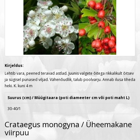
Kirjeldus:
Lehtib vara, peened teravad astlad. Juunis valgete õitega rikkalikult õitsev
ja sügisel punased viljad. Vähenõudlik, talub poolvarju. Annab ilusa tiheda
heki. K. kuni 4 m
Suurus (cm) / Müügitaara (poti diameeter cm või poti maht L)
30-40/1
Crataegus monogyna / Üheemakane
viirpuu