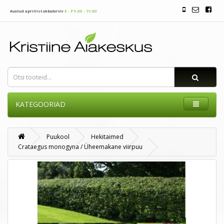
Avatud aprillist oktoobrini
E - P 9.00 - 19.00
KATEGOORIAD
Puukool
Hekitaimed
Crataegus monogyna / Üheemakane viirpuu