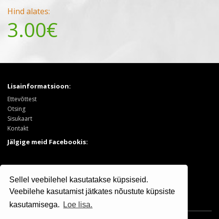
Hind alates:
3.00€
Lisainformatsioon:
Ettevõttest
Otsing
Sisukaart
Kontakt
Jälgige meid Facebookis:
Tooted:
Sellel veebilehel kasutatakse küpsiseid.
Puukool
Sooduspakkumised
Veebilehe kasutamist jätkates nõustute küpsiste
kasutamisega.
Loe lisa.