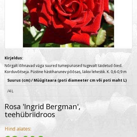
Kirjeldus:
Nõrgalt lõhnavad väga suured tumepunased tugevalt täidetud õied.
Korduvõitseja. Püstine hästiharunev põõsas, läikiv lehestik. K. 0,6-0,9 m
Suurus (cm) / Müügitaara (poti diameeter cm või poti maht L)
/4 L
Rosa 'Ingrid Bergman',
teehübriidroos
Hind alates: