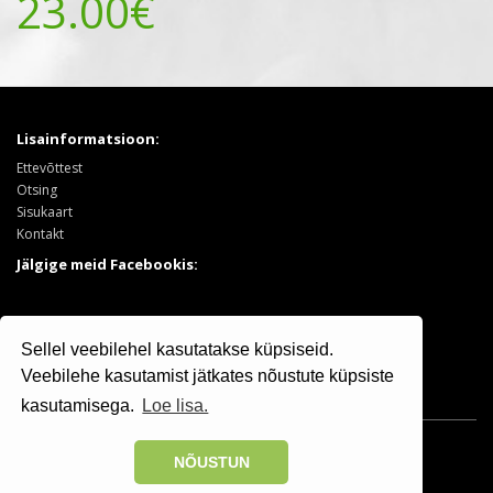
23.00€
Lisainformatsioon:
Ettevõttest
Otsing
Sisukaart
Kontakt
Jälgige meid Facebookis:
Tooted:
Sellel veebilehel kasutatakse küpsiseid.
Puukool
Sooduspakkumised
Veebilehe kasutamist jätkates nõustute küpsiste
kasutamisega.
Loe lisa.
Osaühing Kristiine Puukool © 2025 | +372 506 7799
NÕUSTUN