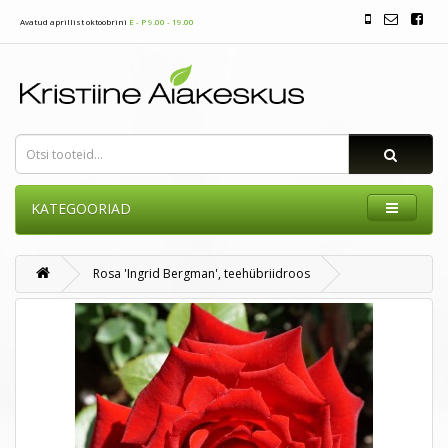
Avatud aprillist oktoobrini
E - P 9.00 - 19.00
KATEGOORIAD
Rosa 'Ingrid Bergman', teehübriidroos