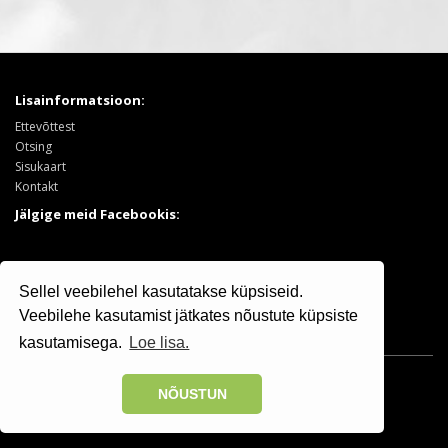
Lisainformatsioon:
Ettevõttest
Otsing
Sisukaart
Kontakt
Jälgige meid Facebookis:
Tooted:
Sellel veebilehel kasutatakse küpsiseid.
Puukool
Sooduspakkumised
Veebilehe kasutamist jätkates nõustute küpsiste
kasutamisega.
Loe lisa.
Osaühing Kristiine Puukool © 2025 | +372 506 7799
NÕUSTUN