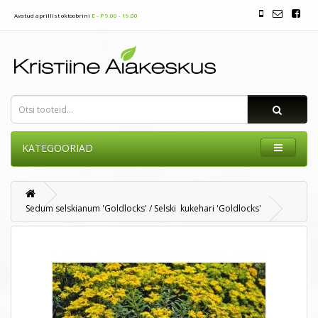
Avatud aprillist oktoobrini
E - P 9.00 - 19.00
KATEGOORIAD
Sedum selskianum 'Goldlocks' / Selski kukehari 'Goldlocks'