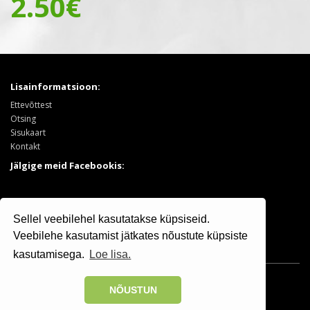
2.50€
Lisainformatsioon:
Ettevõttest
Otsing
Sisukaart
Kontakt
Jälgige meid Facebookis:
Tooted:
Sellel veebilehel kasutatakse küpsiseid.
Puukool
Sooduspakkumised
Veebilehe kasutamist jätkates nõustute küpsiste
kasutamisega.
Loe lisa.
Osaühing Kristiine Puukool © 2025 | +372 506 7799
NÕUSTUN