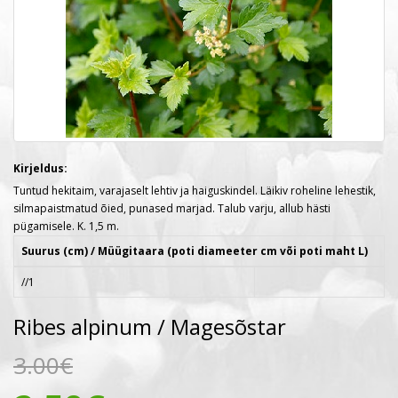
Kirjeldus:
Tuntud hekitaim, varajaselt lehtiv ja haiguskindel. Läikiv roheline lehestik,
silmapaistmatud õied, punased marjad. Talub varju, allub hästi
pügamisele. K. 1,5 m.
Suurus (cm) / Müügitaara (poti diameeter cm või poti maht L)
//1
Ribes alpinum / Magesõstar
3.00€