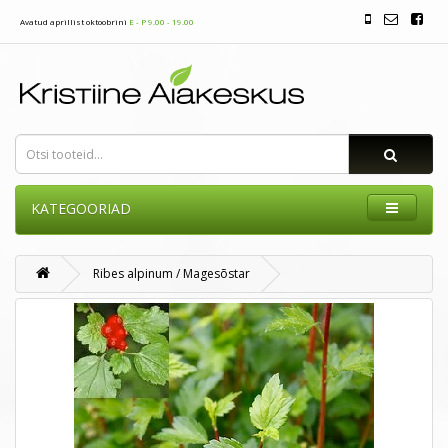
Avatud aprillist oktoobrini
E - P 9.00 - 19.00
KATEGOORIAD
Ribes alpinum / Magesõstar