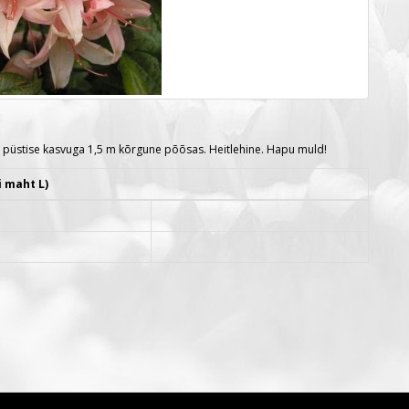
 püstise kasvuga 1,5 m kõrgune põõsas. Heitlehine. Hapu muld!
i maht L)