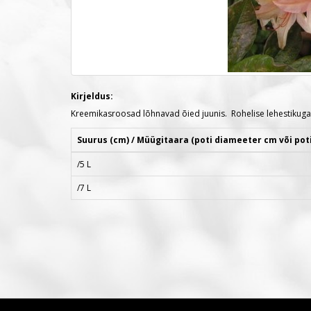
Kirjeldus:
Kreemikasroosad lõhnavad õied juunis. Rohelise lehestikuga
Suurus (cm) / Müügitaara (poti diameeter cm või pot
/5 L
/7 L