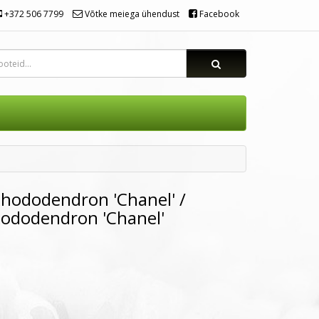
+372 506 7799
Võtke meiega ühendust
Facebook
hododendron 'Chanel' /
ododendron 'Chanel'