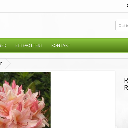
SED
ETTEVÕTTEST
KONTAKT
l'
R
R