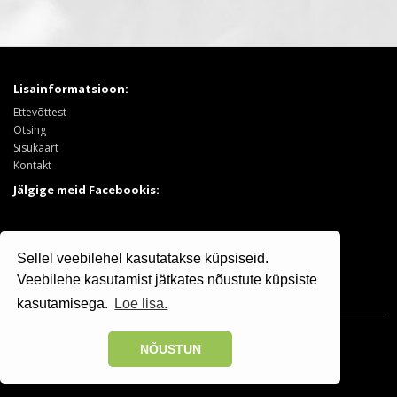
Lisainformatsioon:
Ettevõttest
Otsing
Sisukaart
Kontakt
Jälgige meid Facebookis:
Tooted:
Sellel veebilehel kasutatakse küpsiseid.
Puukool
Sooduspakkumised
Veebilehe kasutamist jätkates nõustute küpsiste
kasutamisega.
Loe lisa.
Osaühing Kristiine Puukool © 2025 | +372 506 7799
NÕUSTUN