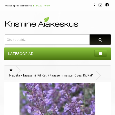
Avatud aprillist oktoobrini
E - P 9.00 - 19.00
KATEGOORIAD
Nepeta x faassenii 'Kit Kat' / Faassenii naistenõges 'Kit Kat'