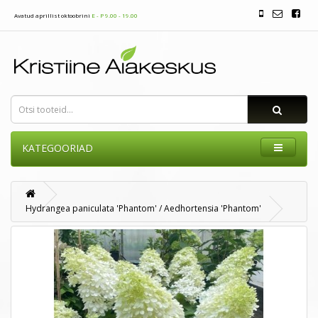
Avatud aprillist oktoobrini
E - P 9.00 - 19.00
KATEGOORIAD
Hydrangea paniculata 'Phantom' / Aedhortensia 'Phantom'