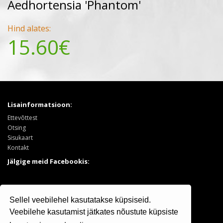
Aedhortensia 'Phantom'
Hind alates:
15.60€
Lisainformatsioon:
Ettevõttest
Otsing
Sisukaart
Kontakt
Jälgige meid Facebookis:
Tooted:
Sellel veebilehel kasutatakse küpsiseid.
Puukool
Sooduspakkumised
Veebilehe kasutamist jätkates nõustute küpsiste