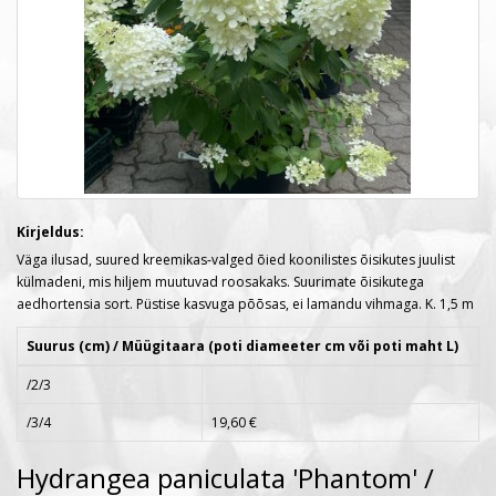
Kirjeldus:
Väga ilusad, suured kreemikas-valged õied koonilistes õisikutes juulist
külmadeni, mis hiljem muutuvad roosakaks. Suurimate õisikutega
aedhortensia sort. Püstise kasvuga põõsas, ei lamandu vihmaga. K. 1,5 m
Suurus (cm) / Müügitaara (poti diameeter cm või poti maht L)
/2/3
/3/4
19,60 €
Hydrangea paniculata 'Phantom' /