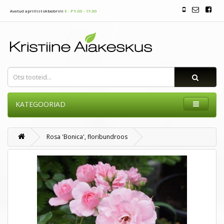
Avatud aprillist oktoobrini
E - P 9.00 - 19.00
KATEGOORIAD
Rosa 'Bonica', floribundroos