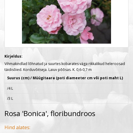
Kirjeldus:
Vihmakindlad lõhnatud ja suurtes kobarates väga rikkalikud heleroosad
täidisõied. Korduvõitseja. Laiuv põõsas. K. 0,6-0,7 m
Suurus (cm) / Müügitaara (poti diameeter cm või poti maht L)
/4 L
/3 L
Rosa 'Bonica', floribundroos
Hind alates: