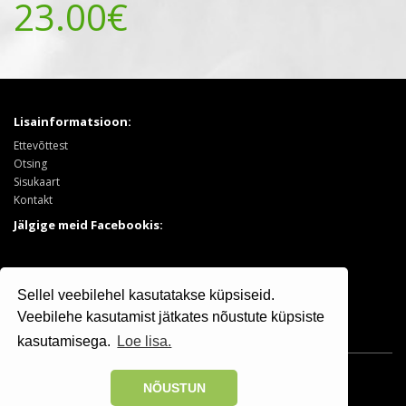
23.00€
Lisainformatsioon:
Ettevõttest
Otsing
Sisukaart
Kontakt
Jälgige meid Facebookis:
Tooted:
Sellel veebilehel kasutatakse küpsiseid.
Puukool
Sooduspakkumised
Veebilehe kasutamist jätkates nõustute küpsiste
kasutamisega.
Loe lisa.
Osaühing Kristiine Puukool © 2025 | +372 506 7799
NÕUSTUN