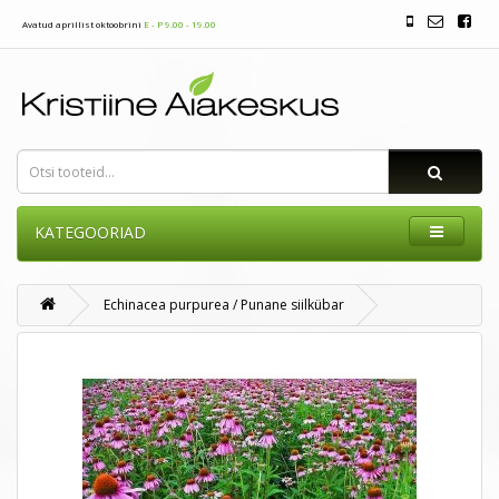
Avatud aprillist oktoobrini
E - P 9.00 - 19.00
KATEGOORIAD
Echinacea purpurea / Punane siilkübar