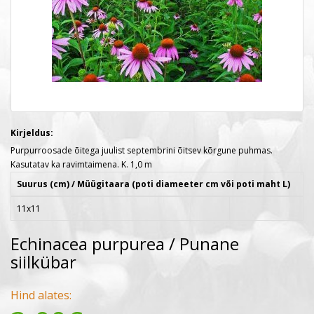
Kirjeldus:
Purpurroosade õitega juulist septembrini õitsev kõrgune puhmas.
Kasutatav ka ravimtaimena. K. 1,0 m
Suurus (cm) / Müügitaara (poti diameeter cm või poti maht L)
11x11
Echinacea purpurea / Punane
siilkübar
Hind alates: