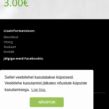
3.00€
Lisainformatsioon:
Ettevõttest
Otsing
Sisukaart
Kontakt
Jälgige meid Facebookis:
Tooted:
Sellel veebilehel kasutatakse küpsiseid.
Puukool
Sooduspakkumised
Veebilehe kasutamist jätkates nõustute küpsiste
kasutamisega.
Loe lisa.
Osaühing Kristiine Puukool © 2025 | +372 506 7799
NÕUSTUN