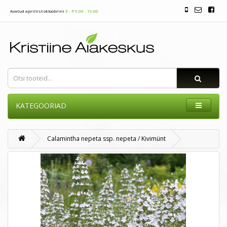
Avatud aprillist oktoobrini
E - P 9.00 - 19.00
KATEGOORIAD
Calamintha nepeta ssp. nepeta / Kivimünt