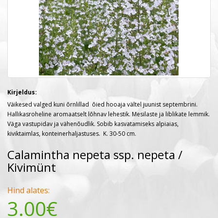
Kirjeldus:
Väikesed valged kuni ōrnlillad ōied hooaja vältel juunist septembrini.
Hallikasroheline aromaatselt lōhnav lehestik.
Mesilaste ja liblikate lemmik.
Väga vastupidav ja vähenōudlik. Sobib kasvatamiseks alpiaias,
kiviktaimlas, konteinerhaljastuses. K. 30-50 cm.
Calamintha nepeta ssp. nepeta /
Kivimünt
Hind alates:
3.00€