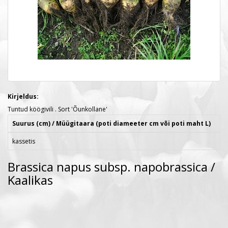
Kirjeldus:
Tuntud köögivili . Sort 'Õunkollane'
Suurus (cm) / Müügitaara (poti diameeter cm või poti maht L)
kassetis
Brassica napus subsp. napobrassica /
Kaalikas